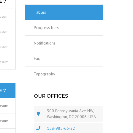
E 7
EATON ELECTRIC
T85
RING MAIN UNIT
Tables
DODGE PTC COMPON
ipsum
ALLEN-BRADLEY อุปกรณ์
T95
RECLOSER EATON
PLC
Progress bars
ควบคุมไฟฟ้าและระบบอัตโนมัติ
DODGE DISC COUPLIN
ipsum
API610 COUPLING BY
VC3500
MOELLER | อุปกรณ์ควบคุ
SOFT START
DODGE
DUFF-NORTON
Notifications
ไฟฟ้าและระบบป้องกัน
MECHANICAL ACTUAT
ipsum
MASTERMOUNT
INVERTER
FLEXIBLE BUSBAR
BUSSMANN
JACKS
FLEXIBLE BRAIDED
Faq
ipsum
COPPER CONDUCTOR 
LEVERMOUNT
ทองแดงถัก และตัวนำทองแด
SANKOSHA
ROTARY UNIONS
Typography
FLEXIBLE COPPER
KB ELECTRONICS
ELECTROMECHANICAL
E 7
CONNECTOR ตัวเชื่อมต่อ
ACTUATOR
OUR OFFICES
ทองแดง
SONTARA ผ้าทำความสะอาด
psum
ดูดซับน้ำมันและสารเคมี
300 Pennsylvania Ave NW,
Washington, DC 20006, USA
psum
CUTLER-HAMMER
158-985-66-22