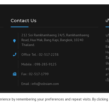
Contact Us
เก
212 Soi Ramkhamhaeng 24/5, Ramkhamhaeng
บร
Road, Hua Mak, Bang Kapi, Bangkok, 10240
เป
Thailand.
Ba
Ha
Office Tel. : 02-517-2238
ถ
ษั
Mobile. : 098-285-9125
สน
Fax : 02-517-1799
ส
เป
Email : info@ssbsiam.com
rience by remembering your preferences and repeat visits. By clicking