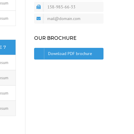
psum
SIEMENS NEMA MOTOR
158-985-66-33
psum
mail@domain.com
DEHN อันดับ 1 SURGE
PROTECTION
OUR BROCHURE
E 7
Download PDF brochure
psum
psum
psum
psum