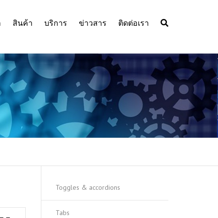
า
สินค้า
บริการ
ข่าวสาร
ติดต่อเรา
RELIANCE ELECTRIC
ติดตั้งระบบป้องกันฟ้าผ่าฟาราเดย์
CHEMICAL DUTY MOT
หรือ ระบบล่อฟ้าฟาราเดย์
BALDOR MOTOR อันดับ 1
DC MOTOR
AC MOTOR
ตัวแทนจำหน่ายเจ้าเดียวใน
ประเทศไทย
HIGH EFFICIENCY AC
DC MOTOR
MOTOR
ABB MOTOR – มอเตอร์
INVERTER
GEAR MOTOR
คุณภาพระดับโลกเพื่อ
EXPLOSION PROOF
ประสิทธิภาพสูงสุด
MOTOR
SMART SENSOR
GRINDER MOTOR
DODGE อันดับ 1 ตัวแทน
DODGE BEARING ตัวแท
INVERTER DUTY MOT
CIRCUIT BREAKER
จำหน่ายสินค้า DODGE ในไทย
จำหน่ายอย่างเป็นทางการอัน
Toggles & accordions
SERVO
EV CHARGING
THAMES SIDE
DODGE GEARING ตัวแท
T66
Tabs
จำหน่ายอย่างเป็นทางการ