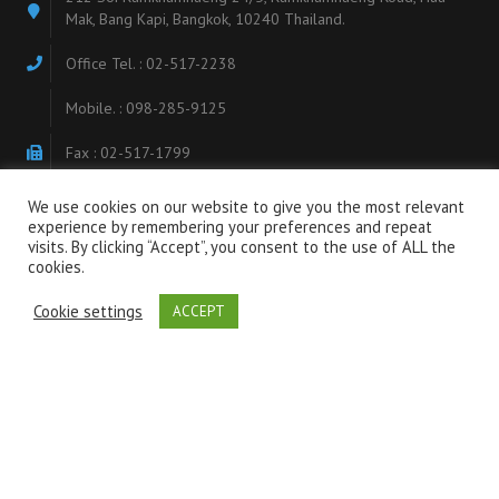
Mak, Bang Kapi, Bangkok, 10240 Thailand.
Office Tel. : 02-517-2238
Mobile. : 098-285-9125
Fax : 02-517-1799
Email : info@ssbsiam.com
We use cookies on our website to give you the most relevant
experience by remembering your preferences and repeat
visits. By clicking “Accept”, you consent to the use of ALL the
เกี่ยวกับบริษัท
cookies.
Cookie settings
ACCEPT
บริษัท เอส.เอส.บี สยาม จำกัด
เป็นผู้แทนจำหน่ายสินค้าคุณภาพสูงจากผู้ผลิตระดับโลก เช่น Baldor-
Reliance, ABB, Allen Bradley, Thames Side, Cutler Hammer, Erico, Duff
Norton, KB Electronics, Dodge ทั้งยังรวมถึงผ้าทำความสะอาด
เอนกประสงค์จาก Dupont โดยทางบริษัทฯ มีผู้เชี่ยวชาญในสินค้าที่เป็น
ตัวแทน รวมทั้งได้รับการสนับสนุนด้านเทคนิคจากผู้ผลิตโดยตรง จึง
มั่นใจว่าจะสามารถดูแลและให้บริการตามความต้องการของลูกค้าได้