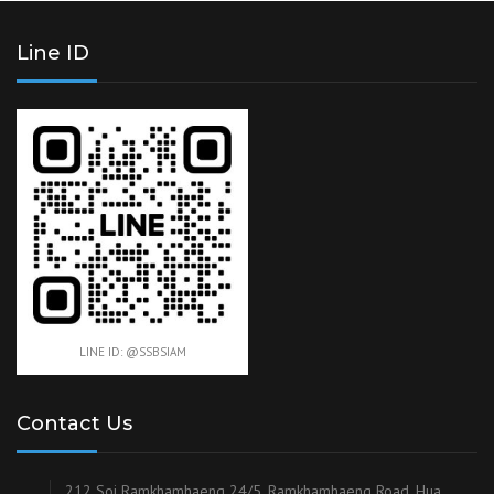
Line ID
LINE ID: @SSBSIAM
Contact Us
212 Soi Ramkhamhaeng 24/5, Ramkhamhaeng Road, Hua