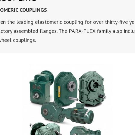
TOMERIC COUPLINGS
the leading elastomeric coupling for over thirty-five yea
actory assembled flanges. The PARA-FLEX family also includ
wheel couplings.