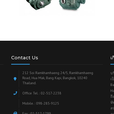
Contact Us
เก
212 Soi Ramkhamhaeng 24/5, Ramkhamhaeng
บร
Road, Hua Mak, Bang Kapi, Bangkok, 10240
เป
Thailand.
Ba
Ha
Office Tel. : 02-517-2238
ถ
ษั
Mobile. : 098-285-9125
สน
Fax : 02-517-1799