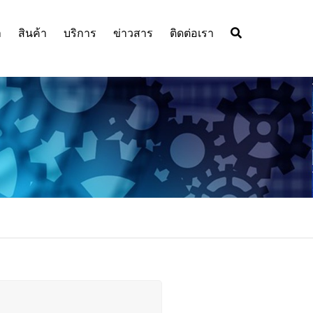
า
สินค้า
บริการ
ข่าวสาร
ติดต่อเรา
RELIANCE ELECTRIC
ติดตั้งระบบป้องกันฟ้าผ่าฟาราเดย์
CHEMICAL DUTY MOT
หรือ ระบบล่อฟ้าฟาราเดย์
BALDOR MOTOR อันดับ 1
DC MOTOR
AC MOTOR
ตัวแทนจำหน่ายเจ้าเดียวใน
ประเทศไทย
HIGH EFFICIENCY AC
DC MOTOR
MOTOR
ABB MOTOR – มอเตอร์
INVERTER
GEAR MOTOR
คุณภาพระดับโลกเพื่อ
EXPLOSION PROOF
ประสิทธิภาพสูงสุด
MOTOR
SMART SENSOR
GRINDER MOTOR
DODGE อันดับ 1 ตัวแทน
DODGE BEARING ตัวแท
INVERTER DUTY MOT
CIRCUIT BREAKER
จำหน่ายสินค้า DODGE ในไทย
จำหน่ายอย่างเป็นทางการอัน
SERVO
EV CHARGING
THAMES SIDE
DODGE GEARING ตัวแท
T66
จำหน่ายอย่างเป็นทางการ