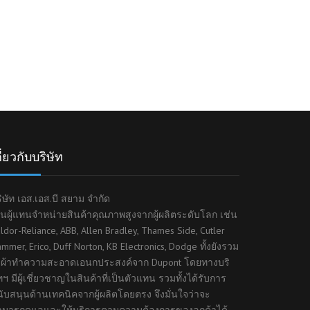
SIEMENS NEMA MOTOR
DEHN อันดับ 1 SURGE
PROTECTION
ี่ยวกับบริษัท
ิษัท เอส.เอส.บี สยาม จำกัด
็นผู้แทนจำหน่ายสินค้าคุณภาพสูงจากผู้ผลิตระดับโลก เช่น
ldor-Reliance, ABB, Allen Bradley, Thames Side, Cutler
mmer, Erico, Duff Norton, KB Electronics, Dodge ทั้งยังรวม
ึงผ้าทำความสะอาดเอนกประสงค์จาก Dupont โดยทางบริ
ทฯ มีผู้เชี่ยวชาญในสินค้าที่เป็นตัวแทน รวมทั้งได้รับการ
ับสนุนด้านเทคนิคจากผู้ผลิตโดยตรง จึงมั่นใจว่าจะ