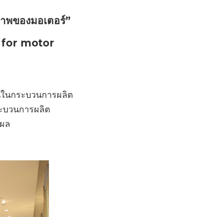
EATON ELECTRIC
T85
RING MAIN UNIT
ภาพของมอเตอร์”
DODGE PTC COMPON
ALLEN-BRADLEY อุปกรณ์
T95
RECLOSER EATON
PLC
 for motor
ควบคุมไฟฟ้าและระบบอัตโนมัติ
DODGE DISC COUPLIN
API610 COUPLING BY
VC3500
MOELLER | อุปกรณ์ควบคุ
SOFT START
DODGE
DUFF-NORTON
ไฟฟ้าและระบบป้องกัน
MECHANICAL ACTUAT
MASTERMOUNT
INVERTER
FLEXIBLE BUSBAR
BUSSMANN
JACKS
FLEXIBLE BRAIDED
งานในกระบวนการผลิต
COPPER CONDUCTOR 
LEVERMOUNT
ระบวนการผลิต
ทองแดงถัก และตัวนำทองแด
SANKOSHA
ROTARY UNIONS
ิผล
FLEXIBLE COPPER
KB ELECTRONICS
ELECTROMECHANICAL
CONNECTOR ตัวเชื่อมต่อ
ACTUATOR
ทองแดง
SONTARA ผ้าทำความสะอาด
ดูดซับน้ำมันและสารเคมี
CUTLER-HAMMER