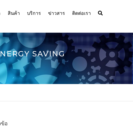
า
สินค้า
บริการ
ข่าวสาร
ติดต่อเรา
RELIANCE ELECTRIC
ติดตั้งระบบป้องกันฟ้าผ่าฟาราเดย์
CHEMICAL DUTY MOT
หรือ ระบบล่อฟ้าฟาราเดย์
BALDOR MOTOR อันดับ 1
DC MOTOR
AC MOTOR
ตัวแทนจำหน่ายเจ้าเดียวใน
 ENERGY SAVING
ประเทศไทย
HIGH EFFICIENCY AC
DC MOTOR
MOTOR
ABB MOTOR – มอเตอร์
INVERTER
GEAR MOTOR
คุณภาพระดับโลกเพื่อ
EXPLOSION PROOF
ประสิทธิภาพสูงสุด
MOTOR
SMART SENSOR
GRINDER MOTOR
DODGE อันดับ 1 ตัวแทน
DODGE BEARING ตัวแท
INVERTER DUTY MOT
CIRCUIT BREAKER
จำหน่ายสินค้า DODGE ในไทย
จำหน่ายอย่างเป็นทางการอัน
SERVO
EV CHARGING
วข้อ
THAMES SIDE
DODGE GEARING ตัวแท
T66
จำหน่ายอย่างเป็นทางการ